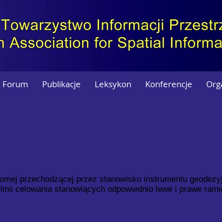
Forum
Publikacje
Leksykon
Konferencje
Org
iomej przechodzącej przez stanowisko instrumentu geodezy
linii celowania stanowiących odpowiednio lewe i prawe rami