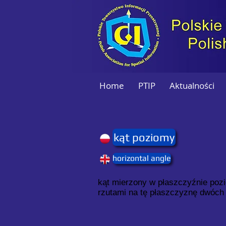
Home
PTIP
Aktualności
kąt poziomy
horizontal angle
kąt mierzony w płaszczyźnie poz
rzutami na tę płaszczyznę dwóch 