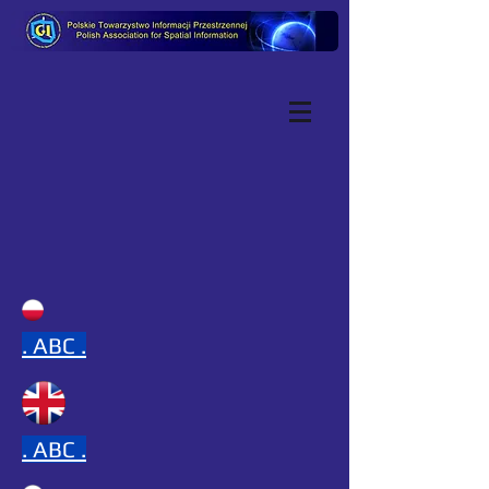
.
ABC .
.
ABC .