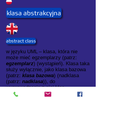
klasa abstrakcyjna
abstract class
w języku UML – klasa, która nie
może mieć egzemplarzy (patrz:
egzemplarz
) (wystąpień). Klasa taka
służy wyłącznie, jako klasa bazowa
(patrz:
klasa bazowa
) (nadklasa
(patrz:
nadklasa
)), do
wyprowadzania z niej klas
pochodnych (patrz:
klasa pochodna
)
(podklas (patrz:
podklasa
).