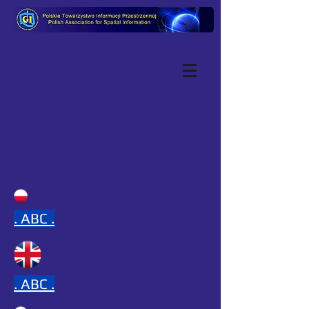
.
ABC .
.
ABC .