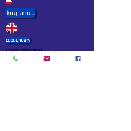
kogranica
coboundary
(patrz:
kobrzeg
).
Webmaster:
ptip2017@yahoo.com