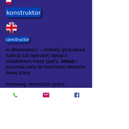
konstruktor
constructor
w obiektowości – metoda (procedura,
funkcja lub operator) będąca
składnikiem klasy (patrz:
klasa
) i
przeznaczona do tworzenia obiektów
danej klasy.
Porównaj: destruktor (patrz:
destruktor
)
Zobacz także: cykl życia obiektu
(patrz:
cykl życia obiektu
)