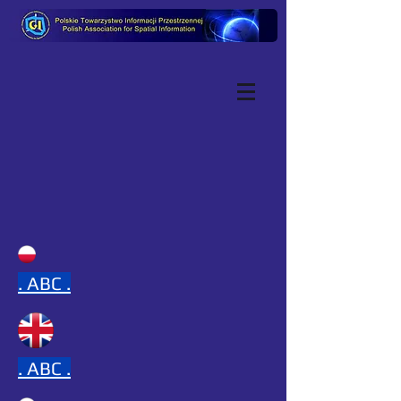
.
ABC .
.
ABC .