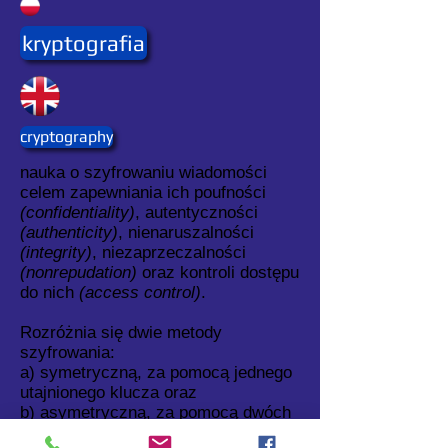
kryptografia
cryptography
nauka o szyfrowaniu wiadomości
celem zapewniania ich poufności
(confidentiality)
, autentyczności
(authenticity)
, nienaruszalności
(integrity)
, niezaprzeczalności
(nonrepudation)
oraz kontroli dostępu
do nich
(access control)
.
Rozróżnia się dwie metody
szyfrowania:
a) symetryczną, za pomocą jednego
utajnionego klucza oraz
b) asymetryczną, za pomocą dwóch
kluczy, prywatnego i publicznego.