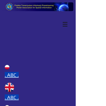
.
ABC .
.
ABC .