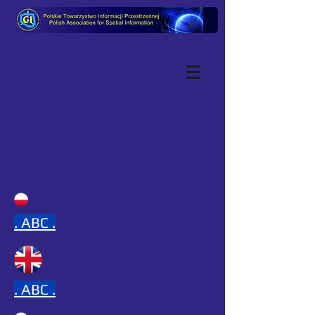
.
ABC .
.
ABC .