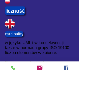
liczność
cardinality
w języku UML i w konsekwencji
także w normach grupy ISO 19100 –
liczba elementów w zbiorze.
Synonim: liczba kardynalna
Porównaj: krotność (patrz:
krotność
)