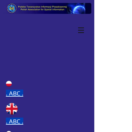
.
ABC .
.
ABC .