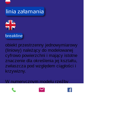
linia załamania
breakline
obiekt przestrzenny jednowymiarowy
(liniowy) należący do modelowanej
cyfrowo powierzchni i mający istotne
znaczenie dla określenia jej kształtu,
zwłaszcza pod względem ciągłości i
krzywizny.
W numerycznym modelu rzeźby
terenu przykładami linii załamania
są: brzeg jeziora i krawędź nasypu
lub wykopu.