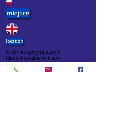
miejsce
location
w sensie geograficznym,
identyfikowalne miejsce
geograficzne.