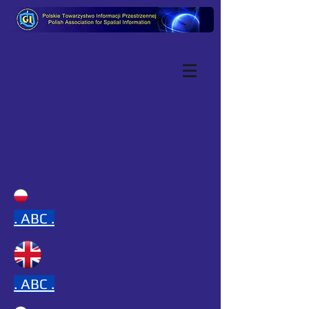
.
ABC .
.
ABC .