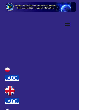
.
ABC .
.
ABC .