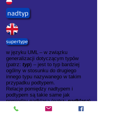
nadtyp
supertype
w języku UML – w związku
generalizacji dotyczącym typów
(patrz:
typ
) – jest to typ bardziej
ogólny w stosunku do drugiego
innego typu nazywanego w takim
przypadku podtypem.
Relacje pomiędzy nadtypem i
podtypem są takie same jak
pomiędzy nadklasą (patrz:
nadklasa
)
i podklasą (patrz:
podklasa
).
Synonim: supertyp