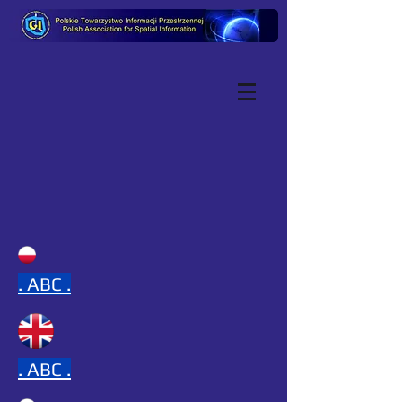
.
ABC .
.
ABC .