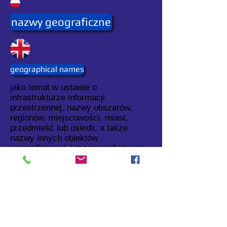
nazwy geograficzne
geographical names
jako temat w ustawie o
infrastrukturze informacji
przestrzennej, nazwy obszarów,
regionów, miejscowości, miast,
przedmieść lub osiedli, a także
nazwy innych obiektów
geograficznych lub topograficznych o
znaczeniu publicznym lub
historycznym.