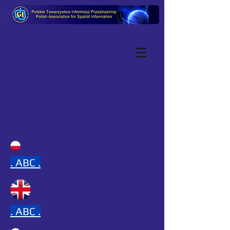
.
ABC .
.
ABC .