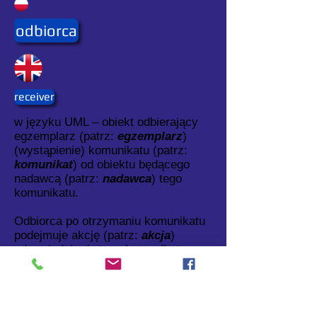
odbiorca
receiver
w języku UML – obiekt odbierający
egzemplarz (patrz:
egzemplarz
)
(wystąpienie) komunikatu (patrz:
komunikat
) od obiektu będącego
nadawcą (patrz:
nadawca
) tego
komunikatu.
Odbiorca po otrzymaniu komunikatu
podejmuje akcję (patrz:
akcja
)
odpowiednią do tego komunikatu.
Patrz także: odbiór (komunikatu)
(patrz:
odbiór
komunikat
)")