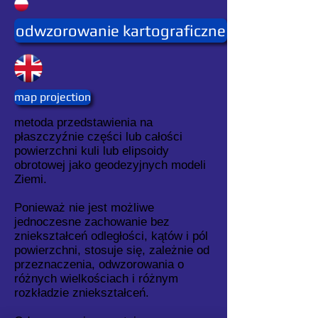
odwzorowanie kartograficzne
map projection
metoda przedstawienia na
płaszczyźnie części lub całości
powierzchni kuli lub elipsoidy
obrotowej jako geodezyjnych modeli
Ziemi.
Ponieważ nie jest możliwe
jednoczesne zachowanie bez
zniekształceń odległości, kątów i pól
powierzchni, stosuje się, zależnie od
przeznaczenia, odwzorowania o
różnych wielkościach i różnym
rozkładzie zniekształceń.