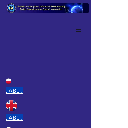
.
ABC .
.
ABC .