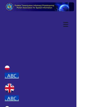
.
ABC .
.
ABC .