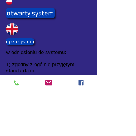
otwarty system
open system
w odniesieniu do systemu:
1) zgodny z ogólnie przyjętymi
standardami,
2) podatny na zmiany dokonywane
przez użytkownika.