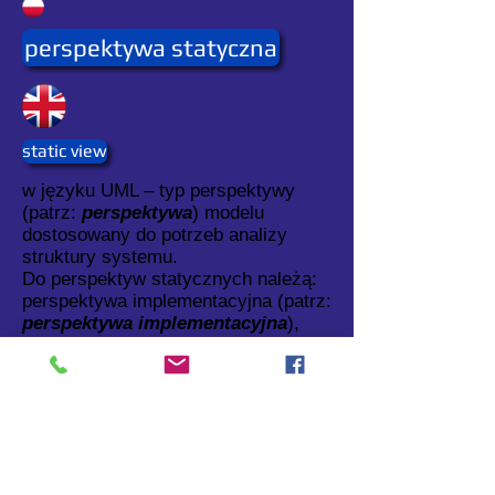
perspektywa statyczna
static view
w języku UML – typ perspektywy
(patrz:
perspektywa
) modelu
dostosowany do potrzeb analizy
struktury systemu.
Do perspektyw statycznych należą:
perspektywa implementacyjna (patrz:
perspektywa implementacyjna
),
perspektywa projektowa (patrz:
perspektywa projektowa
) i
perspektywa wdrożenia.