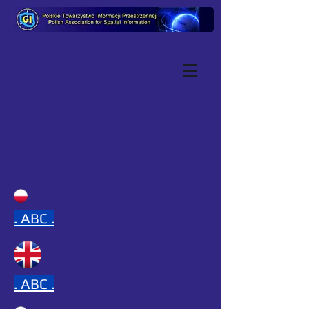
.
ABC .
.
ABC .