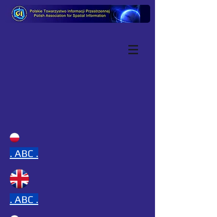
.
ABC .
.
ABC .