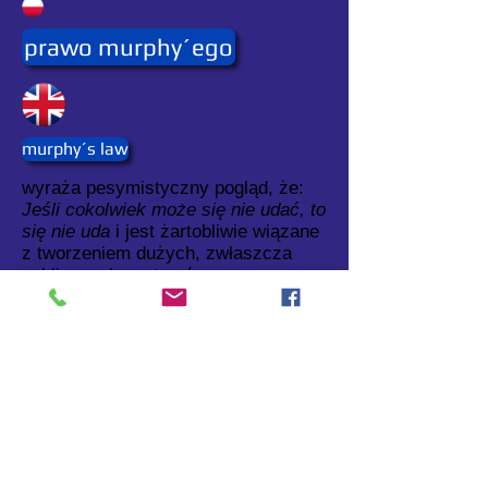
prawo murphy´ego
murphy´s law
wyraża pesymistyczny pogląd, że:
Jeśli cokolwiek może się nie udać, to
się nie uda
i jest żartobliwie wiązane
z tworzeniem dużych, zwłaszcza
publicznych systemów
informatycznych.