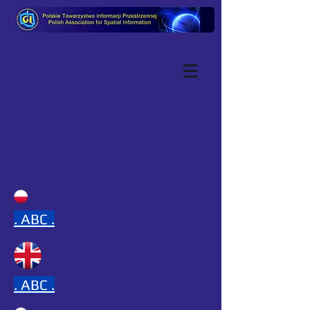
.
ABC .
.
ABC .