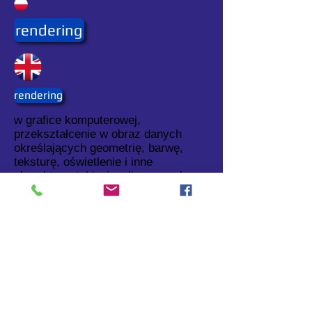
rendering
rendering
w grafice komputerowej,
przekształcenie w obraz danych
określających geometrię, barwę,
teksturę, oświetlenie i inne
charakterystyki wizualizowanych
obiektów.