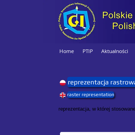
Home
PTIP
Aktualności
reprezentacja rastrow
raster representation
reprezentacja, w której stosowan