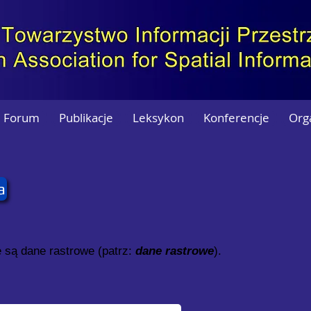
Forum
Publikacje
Leksykon
Konferencje
Org
a
e są dane rastrowe (patrz:
dane rastrowe
).