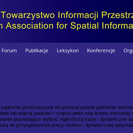
Forum
Publikacje
Leksykon
Konferencje
Org
rządzenie przeznaczone do przekazywania pakietów sieciow
dwie lub więcej podsieci i często pełni rolę bramy sieciowej
wanie pozwalające wybrać najkrótszą trasę i dynamiczne tab
użą do przyspieszenia pracy routera i dynamicznej optymali