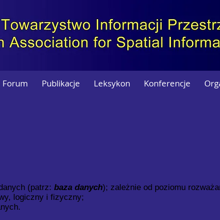
Forum
Publikacje
Leksykon
Konferencje
Org
 danych (patrz:
baza danych
); zależnie od poziomu rozważ
y, logiczny i fizyczny;
anych.