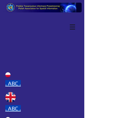
.
ABC .
.
ABC .