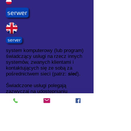
serwer
server
system komputerowy (lub program)
świadczący usługi na rzecz innych
systemów, zwanych klientami i
kontaktujących się ze sobą za
pośrednictwem sieci (patrz:
sieć
).
Świadczone usługi polegają
zazwyczaj na udostępnianiu
pewnych zasobów innym
komputerom lub pośredniczeniu w
przekazywaniu danych między nimi.