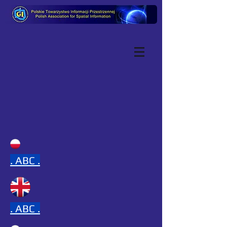
.
ABC .
.
ABC .