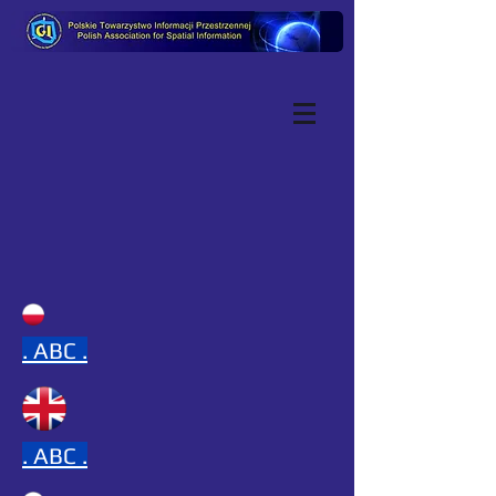
.
ABC .
.
ABC .