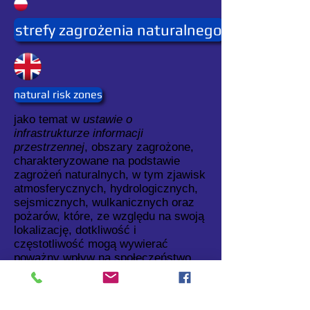
strefy zagrożenia naturalnego
natural risk zones
jako temat w
ustawie o
infrastrukturze informacji
przestrzennej
, obszary zagrożone,
charakteryzowane na podstawie
zagrożeń naturalnych, w tym zjawisk
atmosferycznych, hydrologicznych,
sejsmicznych, wulkanicznych oraz
pożarów, które, ze względu na swoją
lokalizację, dotkliwość i
częstotliwość mogą wywierać
poważny wpływ na społeczeństwo,
np. powodzie, osunięcia ziemi i
osiadanie gruntu, lawiny, pożary
lasów, trzęsienia ziemi, wybuchy