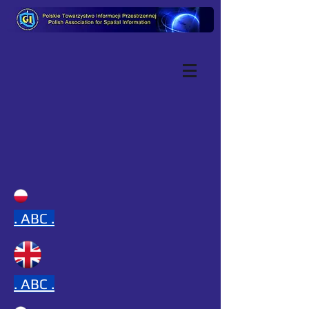
.
ABC .
.
ABC .