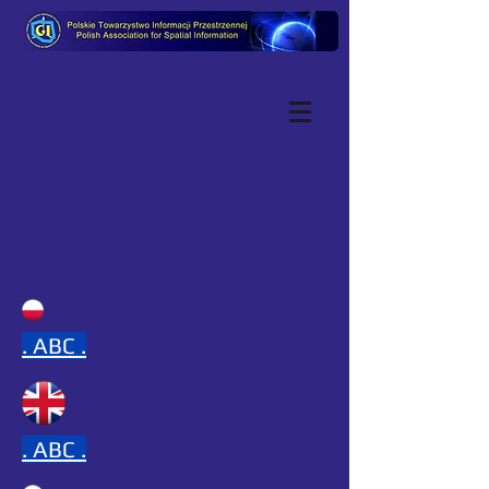
.
ABC .
.
ABC .