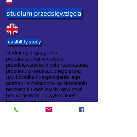
studium przedsięwzięcia
feasibility study
studium polegające na
przeanalizowaniu całości
przedsięwzięcia w celu rozwiązania
problemu przedstawionego przez
użytkownika i zaspokojenia jego
potrzeb, a zwłaszcza na określeniu i
porównaniu możliwych rozwiązań
pod względem ich wykonalności,
kosztów i korzyści.
Stosowana jest również nazwa
studium wykonalności.