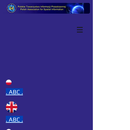
.
ABC .
.
ABC .