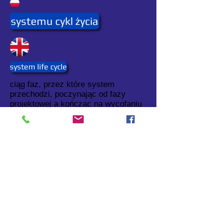
systemu cykl życia
system life cycle
ciąg faz, przez które system
przechodzi, poczynając od fazy
projektowej a kończąc na wycofaniu
go z użycia.