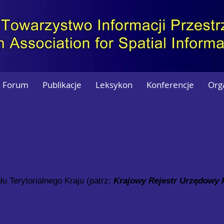
Forum
Publikacje
Leksykon
Konferencje
Org
u Terytorialnego Kraju (patrz:
Krajowy Rejestr Urzędowy P