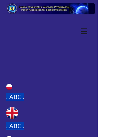
.
ABC .
.
ABC .