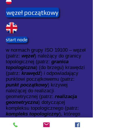
węzeł początkowy
start node
w normach grupy ISO 19100 – węzeł
(patrz:
węzeł
) należący do granicy
topologicznej (patrz:
granica
topologiczna
) (do brzegu) krawędzi
(patrz:
krawędź
) i odpowiadający
punktowi początkowemu (patrz:
punkt początkowy
) krzywej
należącej do realizacji
geometrycznej (patrz:
realizacja
geometryczna
) dotyczącej
kompleksu topologicznego (patrz:
kompleks topologiczny
), którego
składnikiem jest ta krawędź.