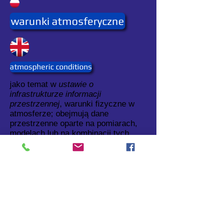
warunki atmosferyczne
atmospheric conditions
jako temat w
ustawie o
infrastrukturze informacji
przestrzennej
, warunki fizyczne w
atmosferze; obejmują dane
przestrzenne oparte na pomiarach,
modelach lub na kombinacji tych
dwóch elementów, a także
lokalizacje pomiarów.