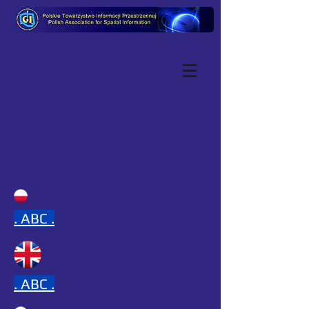
.
ABC .
.
ABC .