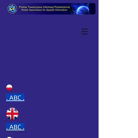
.
ABC .
.
ABC .