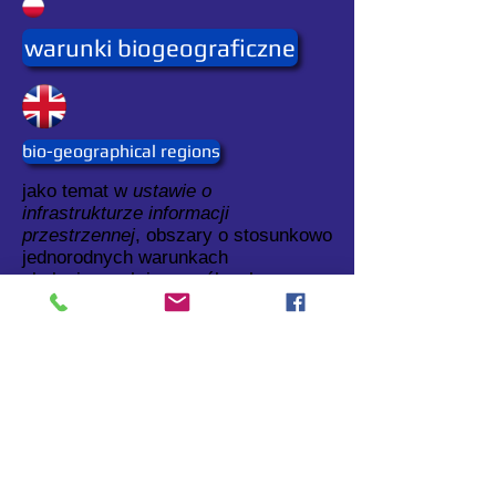
warunki biogeograficzne
bio-geographical regions
jako temat w
ustawie o
infrastrukturze informacji
przestrzennej
, obszary o stosunkowo
jednorodnych warunkach
ekologicznych i o wspólnych
cechach.