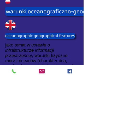
warunki oceanograficzno-geograficzne
oceanographic geographical features
jako temat w
ustawie o
infrastrukturze informacji
przestrzennej
, warunki fizyczne
mórz i oceanów (charakter dna,
prądy, pływy, zasolenie, stany wody,
stany morza, wysokość fal itd.).