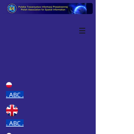
.
ABC .
.
ABC .