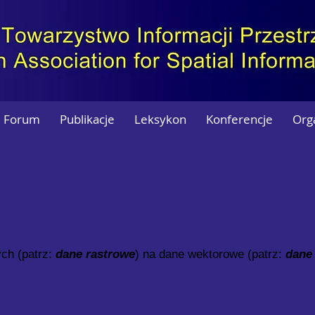
Forum
Publikacje
Leksykon
Konferencje
Org
ch (patrz:
dane rastrowe
) na dane wektorowe (patrz:
dane