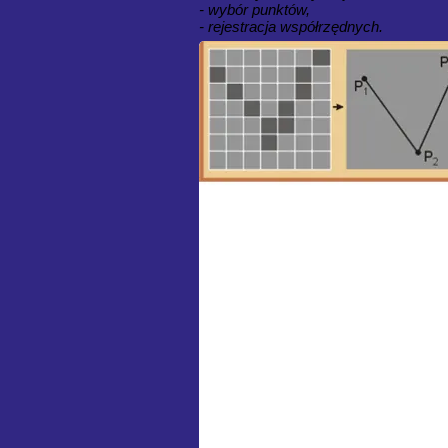
- wybór punktów,
- rejestracja współrzędnych.