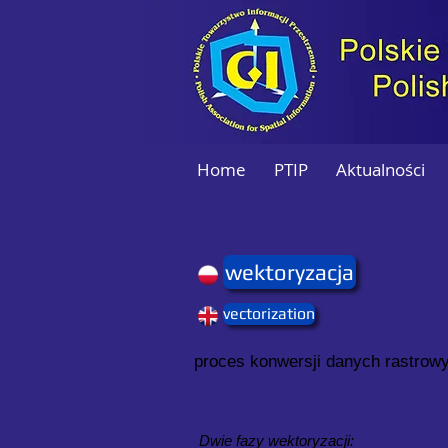
Home
PTIP
Aktualności
wektoryzacja
vectorization
proces konwersji danych rastrowy
Dwie fazy wektoryzacji: