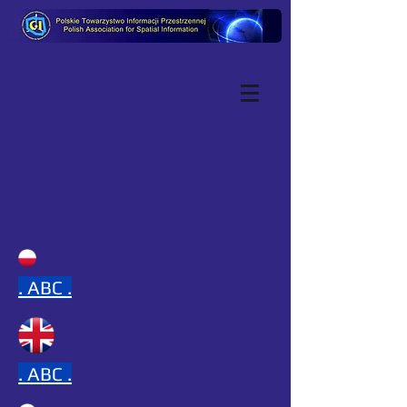
.
ABC .
.
ABC .