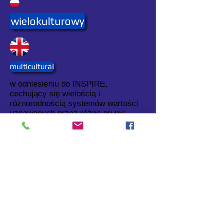
wielokulturowy
multicultural
w odniesieniu do INSPIRE,
cechujący się wielością i
różnorodnością systemów wartości
uznawanych przez różne grupy:
etniczne, regionalne i zawodowe.