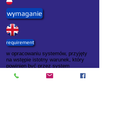
wymaganie
requirement
w opracowaniu systemów, przyjęty
na wstępie istotny warunek, który
powinien być przez system
spełniony.