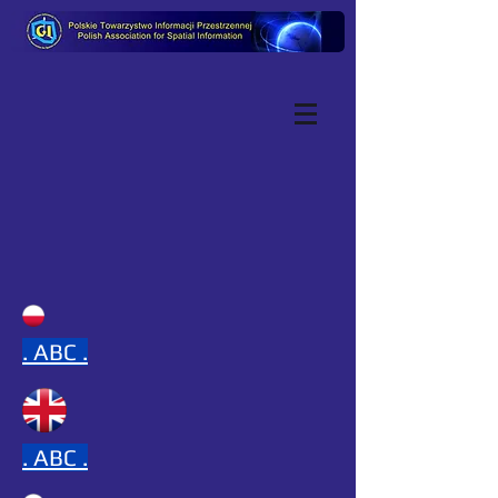
.
ABC .
.
ABC .