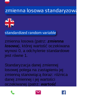
zmienna losowa standaryzowana
standardized random variable
zmienna losowa (patrz:
zmienna
losowa
), której wartość oczekiwana
wynosi 0, a odchylenie standardowe
jest równe 1.
Standaryzacja danej zmiennej
losowej polega na zastąpieniu jej
zmienną stanowiącą iloraz: różnica
danej zmiennej i jej wartości
oczekiwanej (patrz:
wartość
oczekiwana
) podzielona przez
odchylenie standardowe (patrz:
odchylenie standardowe
) tej
zmiennej.