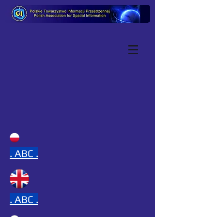
.
ABC .
.
ABC .