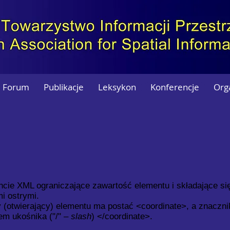
Forum
Publikacje
Leksykon
Konferencje
Org
cie XML ograniczające zawartość elementu i składające si
i ostrymi.
 (otwierający) elementu ma postać <coordinate>, a znaczn
em ukośnika ("/" –
slash
) </coordinate>.