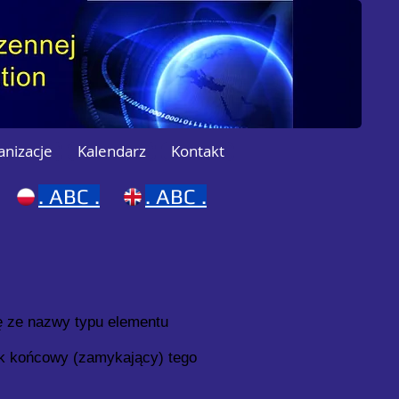
anizacje
Kalendarz
Kontakt
.
ABC .
.
ABC .
ę ze nazwy typu elementu
ik końcowy (zamykający) tego