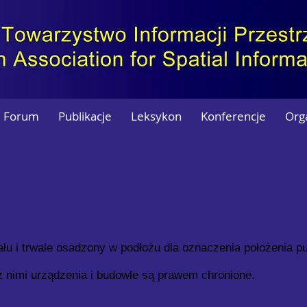
Forum
Publikacje
Leksykon
Konferencje
Org
łu i trwale osadzony w podłożu dla oznaczenia położenia p
 nimi urządzenia i budowle są prawem chronione.