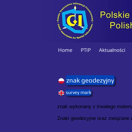
Home
PTIP
Aktualności
znak geodezyjny
survey mark
znak wykonany z trwałego materia
Znaki geodezyjne oraz związane z