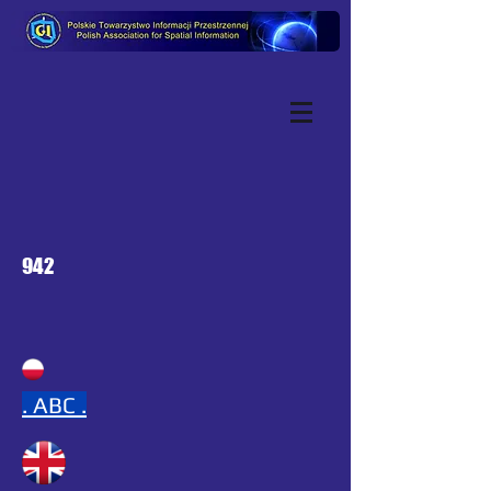
942
.
ABC .