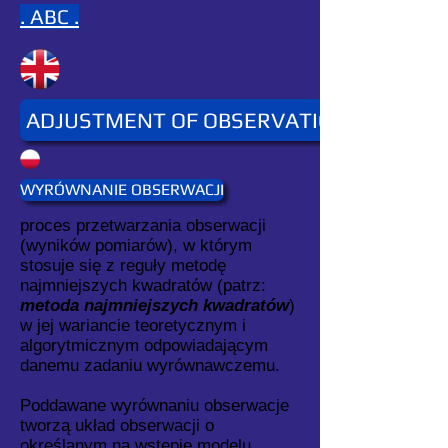
. ABC .
ADJUSTMENT OF OBSERVATIONS
WYRÓWNANIE OBSERWACJI
proces przetwarzania obserwacji
(wyników pomiarów), w którym
stosuje się z reguły metodę
najmniejszych kwadratów (patrz:
metoda najmniejszych kwadratów
)
w jej wariancie teoretycznym i
algorytmicznym odpowiadającym
danemu zadaniu wyrównawczemu.
Poddawane wyrównaniu obserwacje
tworzą układ obserwacji o
określanym na wstępie modelu