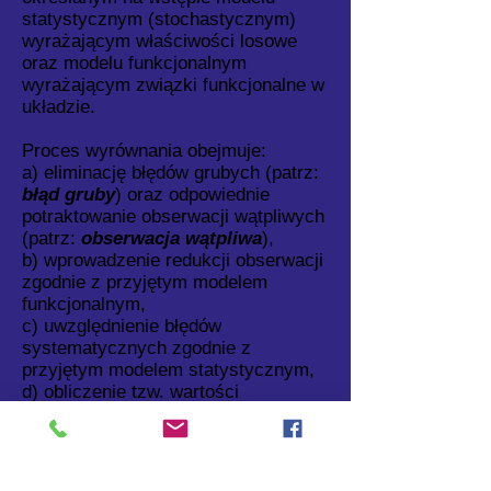
statystycznym (stochastycznym)
wyrażającym właściwości losowe
oraz modelu funkcjonalnym
wyrażającym związki funkcjonalne w
układzie.
Proces wyrównania obejmuje:
a) eliminację błędów grubych (patrz:
błąd gruby
) oraz odpowiednie
potraktowanie obserwacji wątpliwych
(patrz:
obserwacja wątpliwa
),
b) wprowadzenie redukcji obserwacji
zgodnie z przyjętym modelem
funkcjonalnym,
c) uwzględnienie błędów
systematycznych zgodnie z
przyjętym modelem statystycznym,
d) obliczenie tzw. wartości
przybliżonych, które umożliwiają
doprowadzenie zadania do postaci
liniowej, jeśli zachodzi tego potrzeba,
e) estymację parametrów układu, w