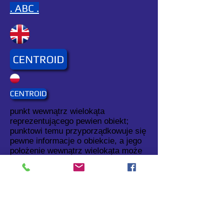
. ABC .
CENTROID
CENTROID
punkt wewnątrz wielokąta
reprezentującego pewien obiekt;
punktowi temu przyporządkowuje się
pewne informacje o obiekcie, a jego
położenie wewnątrz wielokąta może
być określone, np. jako środek
ciężkości, lub wybrane przez
użytkownika.