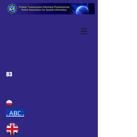
83
.
ABC .