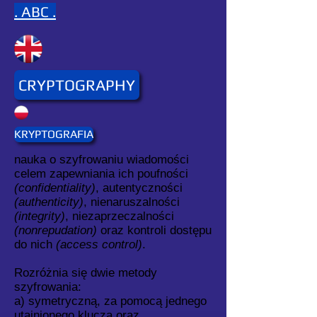
. ABC .
CRYPTOGRAPHY
KRYPTOGRAFIA
nauka o szyfrowaniu wiadomości
celem zapewniania ich poufności
(confidentiality)
, autentyczności
(authenticity)
, nienaruszalności
(integrity)
, niezaprzeczalności
(nonrepudation)
oraz kontroli dostępu
do nich
(access control)
.
Rozróżnia się dwie metody
szyfrowania:
a) symetryczną, za pomocą jednego
utajnionego klucza oraz