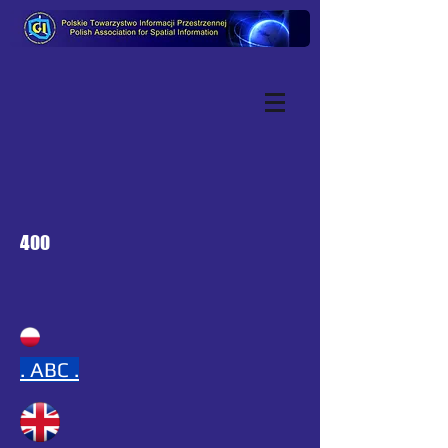
400
.
ABC .