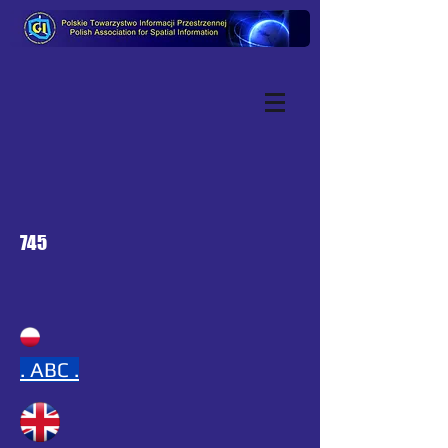
745
.
ABC .