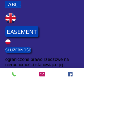
. ABC .
EASEMENT
SŁUŻEBNOŚĆ
ograniczone prawo rzeczowe na
nieruchomości stanowiące jej
obciążenie, np. służebność drogi
koniecznej.