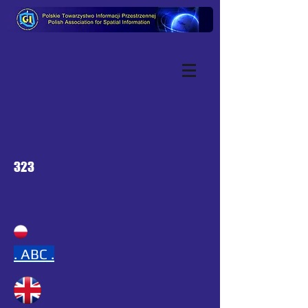
323
.
ABC .