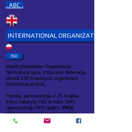
. ABC .
INTERNATIONAL ORGANIZATION FOR ST
ISO
Międzynarodowa Organizacja
Normalizacyjna, która jest federacją
ponad 130 krajowych organizacji
normalizacyjnych.
Polskę, jako jednego z 25 krajów,
które założyły ISO w roku 1947,
reprezentuje PKN (patrz:
PKN
)
(Polski Komitet Normalizacyjny).
W ramach ISO funkcjonuje komitet
techniczny ISO/TC211 (patrz: