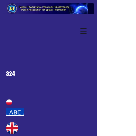
324
.
ABC .