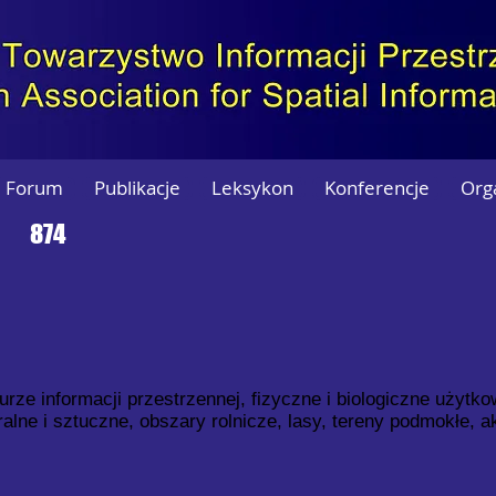
Forum
Publikacje
Leksykon
Konferencje
Org
874
turze informacji przestrzennej, fizyczne i biologiczne użytk
alne i sztuczne, obszary rolnicze, lasy, tereny podmokłe, 