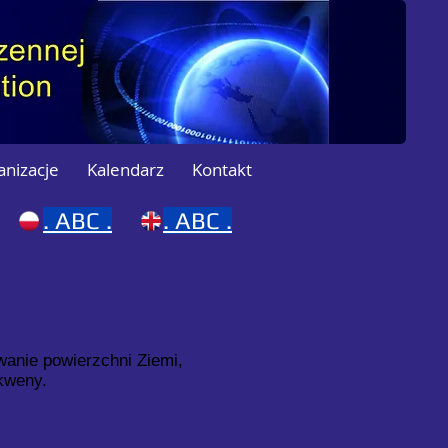
anizacje
Kalendarz
Kontakt
.
ABC .
. ABC .
owanie powierzchni Ziemi,
akweny.