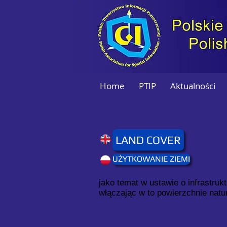
Home
PTIP
Aktualności
LAND COVER
UŻYTKOWANIE ZIEMI
jako temat w ustawie o infrastruk
włączając w to powierzchnie natur