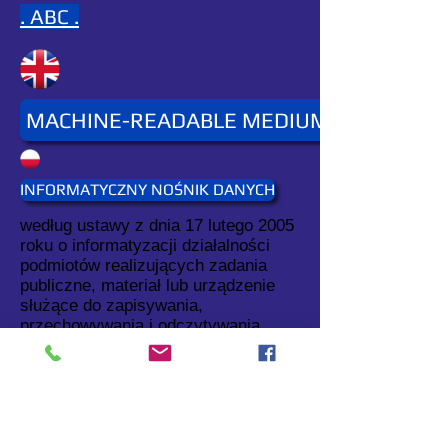
. ABC .
MACHINE-READABLE MEDIUM
INFORMATYCZNY NOŚNIK DANYCH
według ustawy z dnia 17 lutego 2005
roku o informatyzacji działalności
podmiotów realizujących zadania
publiczne, materiał lub urządzenie
służące do zapisywania,
przechowywania i odczytywania
danych w postaci cyfrowej lub
analogowej. Patrz również: nośnik
danych (patrz:
nośnik danych
).