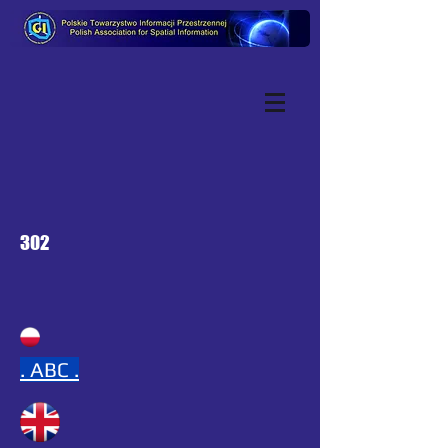
302
.
ABC .