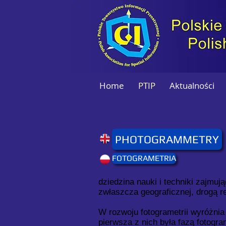
Home
PTIP
Aktualności
PHOTOGRAMMETRY
FOTOGRAMETRIA
dziedzina nauki i techniki zajmuj
zwłaszcza geograficznej, drogą re
W rozwoju fotogrametrii wyróżnia 
pierwsza z nich była fazą fotogra