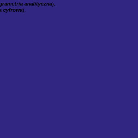
grametria analityczna
),
a cyfrowa
).