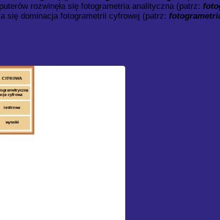
uterów rozwinęła się fotogrametria analityczna (patrz:
foto
za się dominacja fotogrametrii cyfrowej (patrz:
fotogrametri