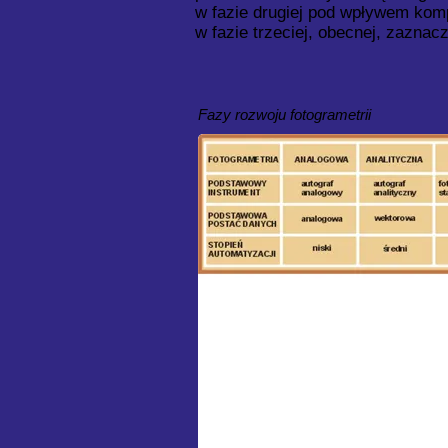
w fazie drugiej pod wpływem komp
w fazie trzeciej, obecnej, zaznac
Fazy rozwoju fotogrametrii