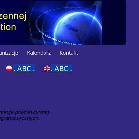
anizacje
Kalendarz
Kontakt
.
ABC .
. ABC .
rmacja przestrzenna
),
togrametrycznych.