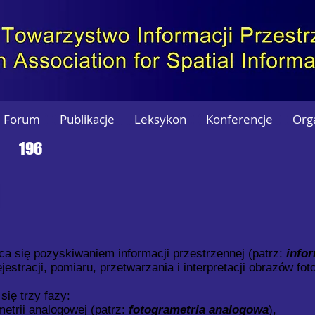
Forum
Publikacje
Leksykon
Konferencje
Org
196
ąca się pozyskiwaniem informacji przestrzennej (patrz:
info
jestracji, pomiaru, przetwarzania i interpretacji obrazów fo
się trzy fazy:
metrii analogowej (patrz:
fotogrametria analogowa
),