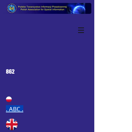
862
.
ABC .