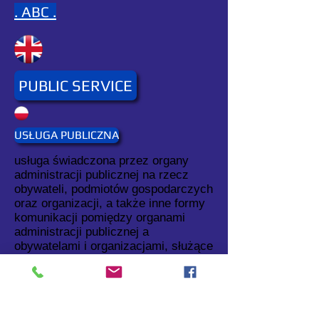
. ABC .
PUBLIC SERVICE
USŁUGA PUBLICZNA
usługa świadczona przez organy
administracji publicznej na rzecz
obywateli, podmiotów gospodarczych
oraz organizacji, a także inne formy
komunikacji pomiędzy organami
administracji publicznej a
obywatelami i organizacjami, służące
realizacji zadań administracji
publicznej lub wywiązywaniu się
obywateli i organizacji z obowiązków
wobec państwa.