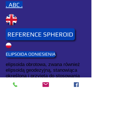
. ABC .
REFERENCE SPHEROID
ELIPSOIDA ODNIESIENIA
elipsoida obrotowa, zwana również
elipsoidą geodezyjną, stanowiąca
określoną i przyjętą do stosowania
globalną lub lokalną aproksymację
geoidy (patrz:
geoida
).