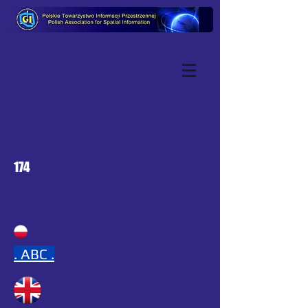
174
.
ABC .