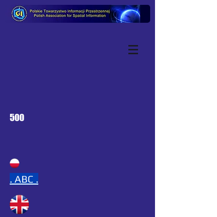
500
.
ABC .