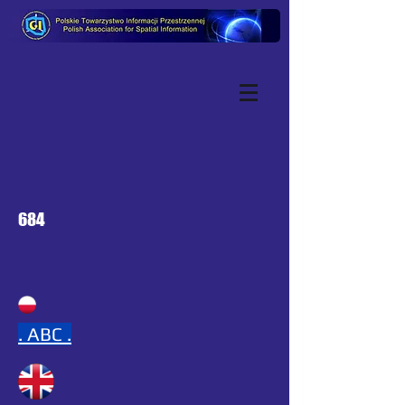
684
.
ABC .