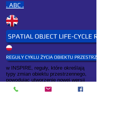
. ABC .
SPATIAL OBJECT LIFE-CYCLE RULES
REGUŁY CYKLU ŻYCIA OBIEKTU PRZESTRZENNEGO
w INSPIRE, reguły, które określają
typy zmian obiektu przestrzennego,
powodując utworzenie nowej wersji
obiektu przestrzennego lub jego
usunięcie/dezaktualizację.