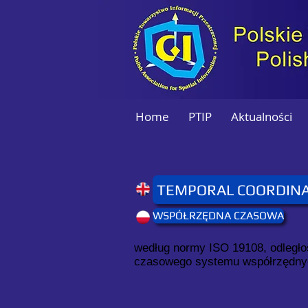
Home
PTIP
Aktualności
TEMPORAL COORDIN
WSPÓŁRZĘDNA CZASOWA
według normy ISO 19108, odległoś
czasowego systemu współrzędny