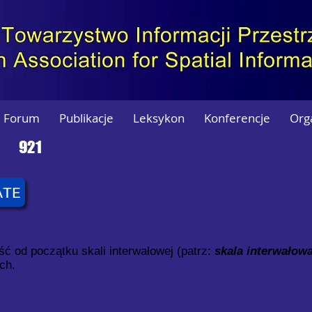
Forum
Publikacje
Leksykon
Konferencje
Org
921
ATE
ć od początku skali interwałowej (patrz:
skala interwałow
ch.